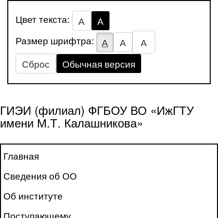
Цвет текста:
А
А
Размер шрифтра:
А
А
А
Сброс
Обычная версия
ГИЭИ (филиал) ФГБОУ ВО «ИжГТУ
имени М.Т. Калашникова»
Главная
Сведения об ОО
Об институте
Поступающему