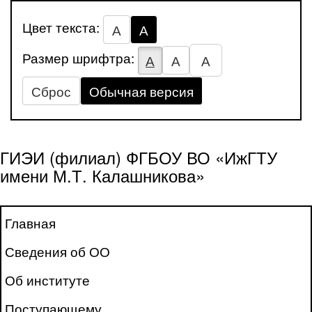
Цвет текста:
А
А
Размер шрифтра:
А
А
А
Сброс
Обычная версия
ГИЭИ (филиал) ФГБОУ ВО «ИжГТУ
имени М.Т. Калашникова»
Главная
Сведения об ОО
Об институте
Поступающему