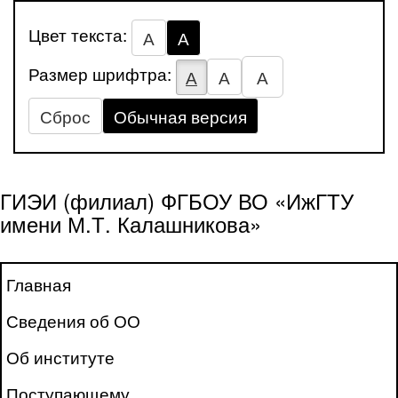
Цвет текста:
А
А
Размер шрифтра:
А
А
А
Сброс
Обычная версия
ГИЭИ (филиал) ФГБОУ ВО «ИжГТУ
имени М.Т. Калашникова»
Главная
Сведения об ОО
Об институте
Поступающему