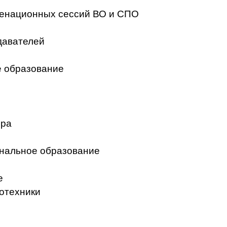
менационных сессий ВО и СПО
давателей
 образование
ера
нальное образование
е
отехники