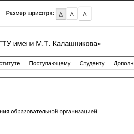
Размер шрифтра:
А
А
А
ТУ имени М.Т. Калашникова»
ституте
Поступающему
Студенту
Дополн
ения образовательной организацией