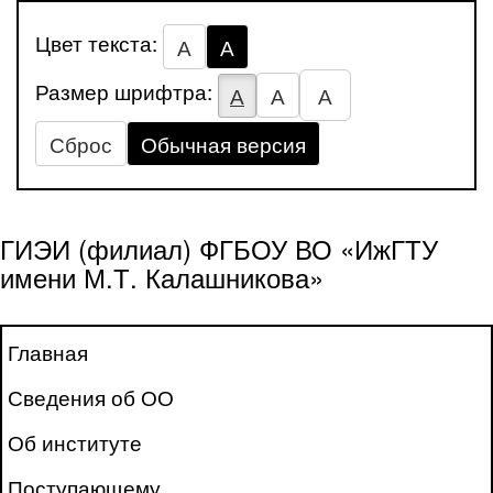
Цвет текста:
А
А
Размер шрифтра:
А
А
А
Сброс
Обычная версия
ГИЭИ (филиал) ФГБОУ ВО «ИжГТУ
имени М.Т. Калашникова»
Главная
Сведения об ОО
Об институте
Поступающему