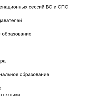
менационных сессий ВО и СПО
давателей
 образование
ера
нальное образование
е
отехники