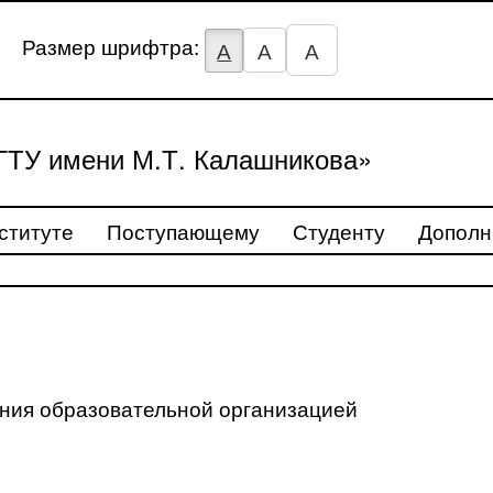
Размер шрифтра:
А
А
А
ТУ имени М.Т. Калашникова»
ституте
Поступающему
Студенту
Дополн
ения образовательной организацией