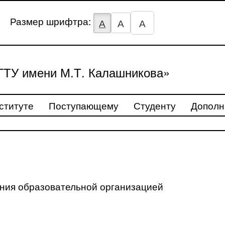
Размер шрифтра:
А
А
А
ТУ имени М.Т. Калашникова»
ституте
Поступающему
Студенту
Дополн
ения образовательной организацией