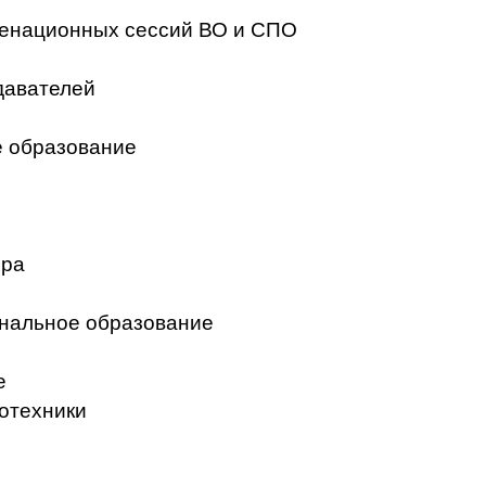
менационных сессий ВО и СПО
давателей
 образование
ера
нальное образование
е
отехники