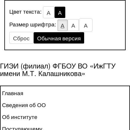
Цвет текста:
А
А
Размер шрифтра:
А
А
А
Сброс
Обычная версия
ГИЭИ (филиал) ФГБОУ ВО «ИжГТУ
имени М.Т. Калашникова»
Главная
Сведения об ОО
Об институте
Поступающему