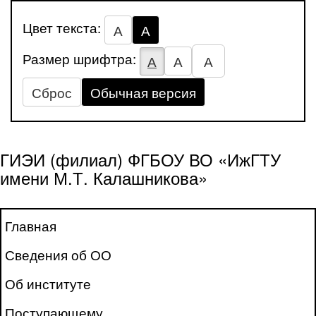
Цвет текста:
А
А
Размер шрифтра:
А
А
А
Сброс
Обычная версия
ГИЭИ (филиал) ФГБОУ ВО «ИжГТУ
имени М.Т. Калашникова»
Главная
Сведения об ОО
Об институте
Поступающему