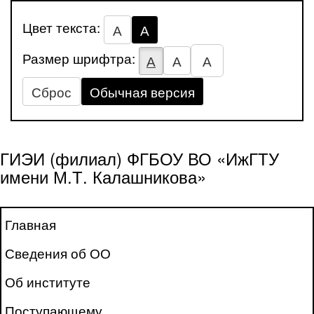
Цвет текста:
А
А
Размер шрифтра:
А
А
А
Сброс
Обычная версия
ГИЭИ (филиал) ФГБОУ ВО «ИжГТУ
имени М.Т. Калашникова»
Главная
Сведения об ОО
Об институте
Поступающему