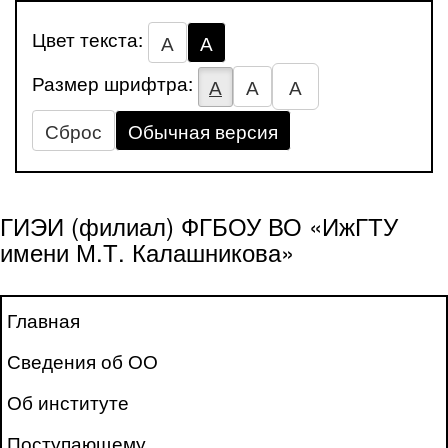
Цвет текста:
А
А
Размер шрифтра:
А
А
А
Сброс
Обычная версия
ГИЭИ (филиал) ФГБОУ ВО «ИжГТУ
имени М.Т. Калашникова»
Главная
Сведения об ОО
Об институте
Поступающему