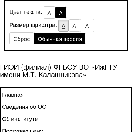
Цвет текста:
А
А
Размер шрифтра:
А
А
А
Сброс
Обычная версия
ГИЭИ (филиал) ФГБОУ ВО «ИжГТУ
имени М.Т. Калашникова»
Главная
Сведения об ОО
Об институте
Поступающему