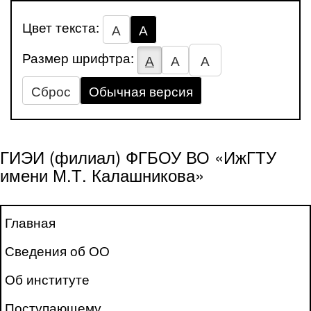
Цвет текста:
А
А
Размер шрифтра:
А
А
А
Сброс
Обычная версия
ГИЭИ (филиал) ФГБОУ ВО «ИжГТУ
имени М.Т. Калашникова»
Главная
Сведения об ОО
Об институте
Поступающему