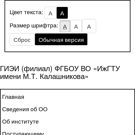
Цвет текста:
А
А
Размер шрифтра:
А
А
А
Сброс
Обычная версия
ГИЭИ (филиал) ФГБОУ ВО «ИжГТУ
имени М.Т. Калашникова»
Главная
Сведения об ОО
Об институте
Поступающему