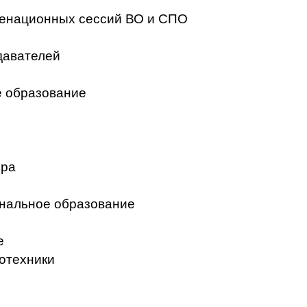
менационных сессий ВО и СПО
давателей
 образование
ера
нальное образование
е
отехники