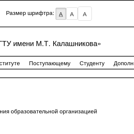
Размер шрифтра:
А
А
А
ТУ имени М.Т. Калашникова»
ституте
Поступающему
Студенту
Дополн
ения образовательной организацией