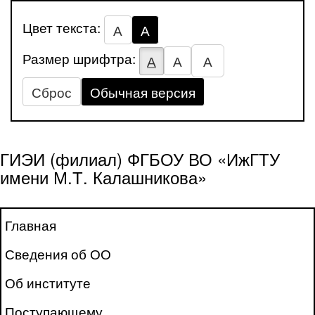
Цвет текста:
А
А
Размер шрифтра:
А
А
А
Сброс
Обычная версия
ГИЭИ (филиал) ФГБОУ ВО «ИжГТУ
имени М.Т. Калашникова»
Главная
Сведения об ОО
Об институте
Поступающему