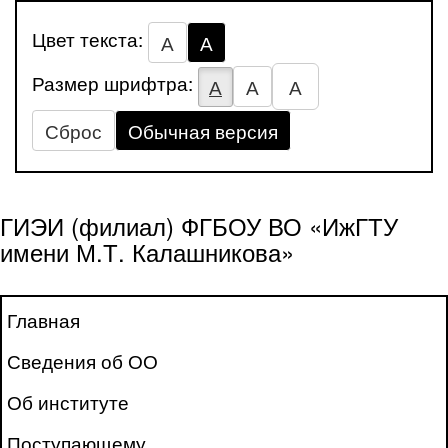
Цвет текста:
А
А
Размер шрифтра:
А
А
А
Сброс
Обычная версия
ГИЭИ (филиал) ФГБОУ ВО «ИжГТУ
имени М.Т. Калашникова»
Главная
Сведения об ОО
Об институте
Поступающему