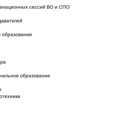
менационных сессий ВО и СПО
давателей
 образование
ера
нальное образование
е
отехники