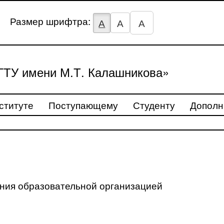
Размер шрифтра:
А
А
А
ТУ имени М.Т. Калашникова»
ституте
Поступающему
Студенту
Дополн
ения образовательной организацией