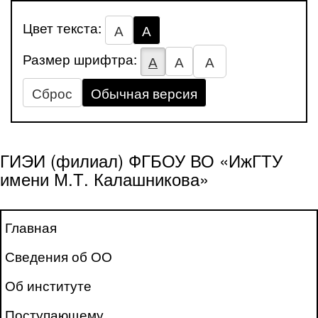
Цвет текста:
А
А
Размер шрифтра:
А
А
А
Сброс
Обычная версия
ГИЭИ (филиал) ФГБОУ ВО «ИжГТУ
имени М.Т. Калашникова»
Главная
Сведения об ОО
Об институте
Поступающему