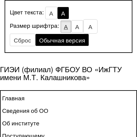
Цвет текста:
А
А
Размер шрифтра:
А
А
А
Сброс
Обычная версия
ГИЭИ (филиал) ФГБОУ ВО «ИжГТУ
имени М.Т. Калашникова»
Главная
Сведения об ОО
Об институте
Поступающему