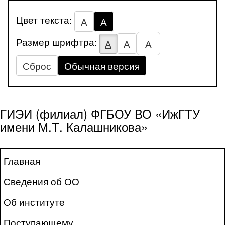
Цвет текста:
А
А
Размер шрифтра:
А
А
А
Сброс
Обычная версия
ГИЭИ (филиал) ФГБОУ ВО «ИжГТУ
имени М.Т. Калашникова»
Главная
Сведения об ОО
Об институте
Поступающему