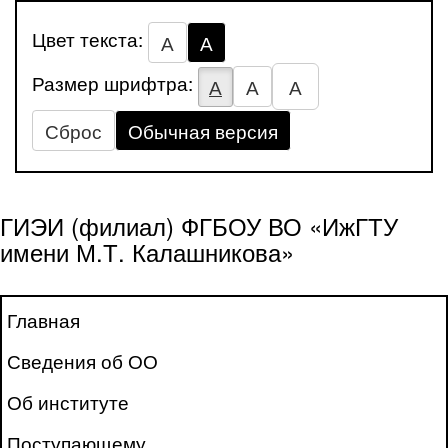
Цвет текста:
А
А
Размер шрифтра:
А
А
А
Сброс
Обычная версия
ГИЭИ (филиал) ФГБОУ ВО «ИжГТУ
имени М.Т. Калашникова»
Главная
Сведения об ОО
Об институте
Поступающему