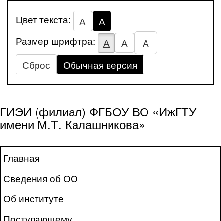
Цвет текста:
А
А
Размер шрифтра:
А
А
А
Сброс
Обычная версия
ГИЭИ (филиал) ФГБОУ ВО «ИжГТУ
имени М.Т. Калашникова»
Главная
Сведения об ОО
Об институте
Поступающему