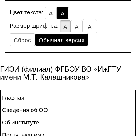
Цвет текста:
А
А
Размер шрифтра:
А
А
А
Сброс
Обычная версия
ГИЭИ (филиал) ФГБОУ ВО «ИжГТУ
имени М.Т. Калашникова»
Главная
Сведения об ОО
Об институте
Поступающему