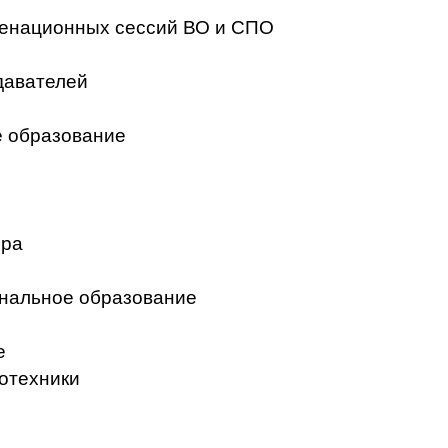
менационных сессий ВО и СПО
давателей
 образование
ера
нальное образование
е
отехники