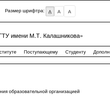
Размер шрифтра:
А
А
А
ТУ имени М.Т. Калашникова»
ституте
Поступающему
Студенту
Дополн
ения образовательной организацией