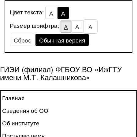
Цвет текста:
А
А
Размер шрифтра:
А
А
А
Сброс
Обычная версия
ГИЭИ (филиал) ФГБОУ ВО «ИжГТУ
имени М.Т. Калашникова»
Главная
Сведения об ОО
Об институте
Поступающему