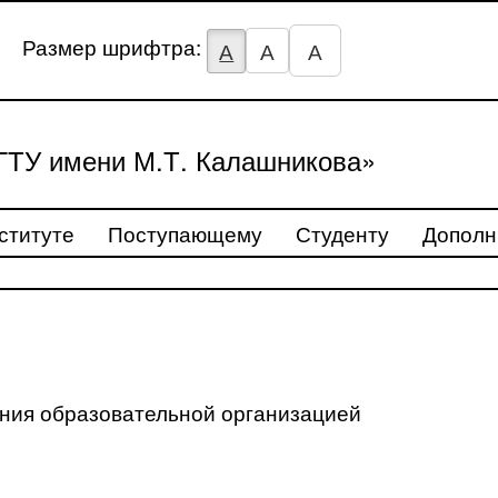
Размер шрифтра:
А
А
А
ТУ имени М.Т. Калашникова»
ституте
Поступающему
Студенту
Дополн
ения образовательной организацией