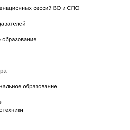
менационных сессий ВО и СПО
давателей
 образование
ера
нальное образование
е
отехники