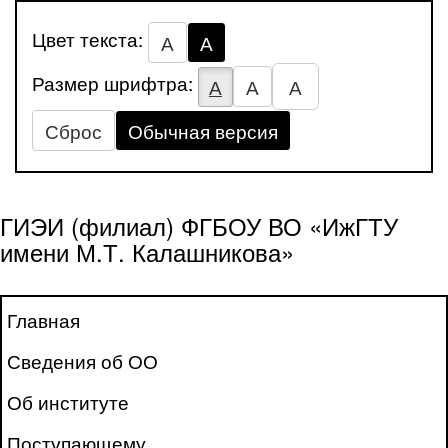
Цвет текста:
А
А
Размер шрифтра:
А
А
А
Сброс
Обычная версия
ГИЭИ (филиал) ФГБОУ ВО «ИжГТУ
имени М.Т. Калашникова»
Главная
Сведения об ОО
Об институте
Поступающему