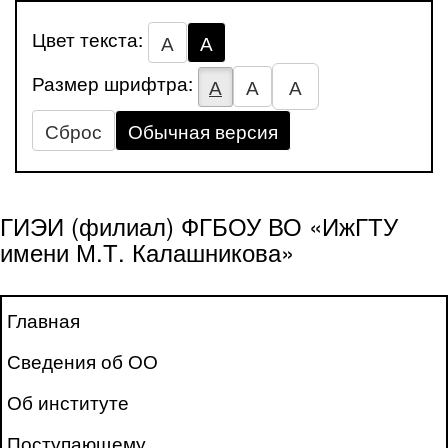
Цвет текста:
А
А
Размер шрифтра:
А
А
А
Сброс
Обычная версия
ГИЭИ (филиал) ФГБОУ ВО «ИжГТУ
имени М.Т. Калашникова»
Главная
Сведения об ОО
Об институте
Поступающему