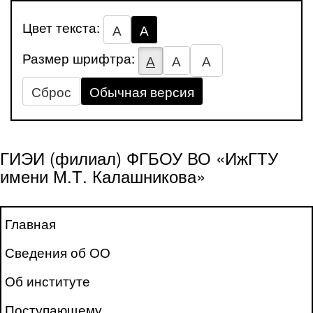
Цвет текста:
А
А
Размер шрифтра:
А
А
А
Сброс
Обычная версия
ГИЭИ (филиал) ФГБОУ ВО «ИжГТУ
имени М.Т. Калашникова»
Главная
Сведения об ОО
Об институте
Поступающему