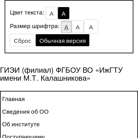
Цвет текста:
А
А
Размер шрифтра:
А
А
А
Сброс
Обычная версия
ГИЭИ (филиал) ФГБОУ ВО «ИжГТУ
имени М.Т. Калашникова»
Главная
Сведения об ОО
Об институте
Поступающему