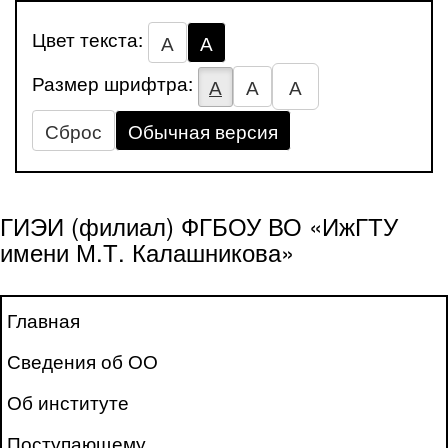
Цвет текста:
А
А
Размер шрифтра:
А
А
А
Сброс
Обычная версия
ГИЭИ (филиал) ФГБОУ ВО «ИжГТУ
имени М.Т. Калашникова»
Главная
Сведения об ОО
Об институте
Поступающему