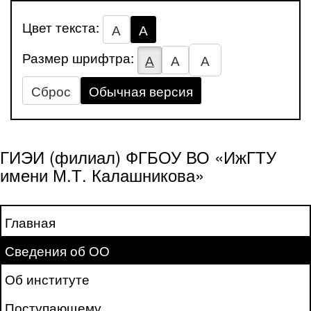
Цвет текста:
А
А
Размер шрифтра:
А
А
А
Сброс
Обычная версия
ГИЭИ (филиал) ФГБОУ ВО «ИжГТУ
имени М.Т. Калашникова»
Главная
Сведения об ОО
Об институте
Поступающему