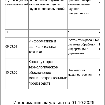
обр
специальностей
наименование группы
инаименование
научных специальностей
научной
специальности
1
2
з
4
Автоматизированные
Информатика и
системы обработки
Выс
вычислительная
09.03.01
информации и
бак
техника
управления
Конструкторско-
технологическое
Технология
Выс
обеспечение
15.03.05
машиностроения
бак
машиностроительных
производств
Информация актуальна на 01.10.2025