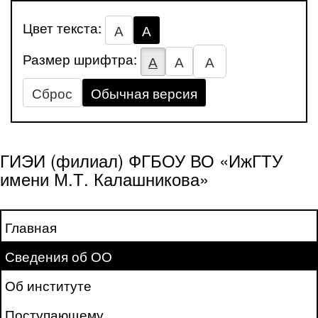
Цвет текста:
А
А
Размер шрифтра:
А
А
А
Сброс
Обычная версия
ГИЭИ (филиал) ФГБОУ ВО «ИжГТУ
имени М.Т. Калашникова»
Главная
Сведения об ОО
Об институте
Поступающему