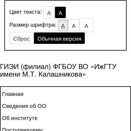
Цвет текста:
А
А
Размер шрифтра:
А
А
А
Сброс
Обычная версия
ГИЭИ (филиал) ФГБОУ ВО «ИжГТУ
имени М.Т. Калашникова»
Главная
Сведения об ОО
Об институте
Поступающему