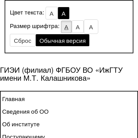
Цвет текста:
А
А
Размер шрифтра:
А
А
А
Сброс
Обычная версия
ГИЭИ (филиал) ФГБОУ ВО «ИжГТУ
имени М.Т. Калашникова»
Главная
Сведения об ОО
Об институте
Поступающему