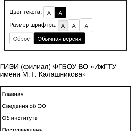
Цвет текста:
А
А
Размер шрифтра:
А
А
А
Сброс
Обычная версия
ГИЭИ (филиал) ФГБОУ ВО «ИжГТУ
имени М.Т. Калашникова»
Главная
Сведения об ОО
Об институте
Поступающему