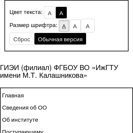
Цвет текста:
А
А
Размер шрифтра:
А
А
А
Сброс
Обычная версия
ГИЭИ (филиал) ФГБОУ ВО «ИжГТУ
имени М.Т. Калашникова»
Главная
Сведения об ОО
Об институте
Поступающему