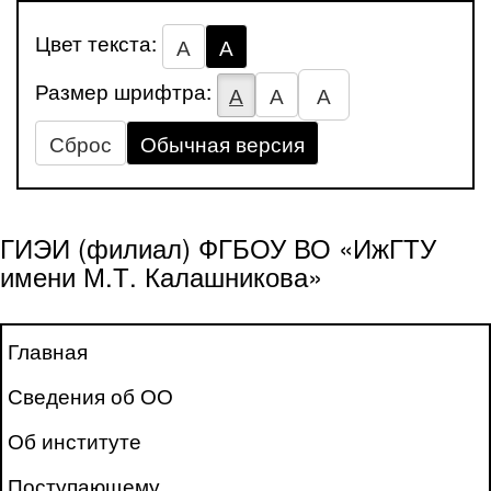
Цвет текста:
А
А
Размер шрифтра:
А
А
А
Сброс
Обычная версия
ГИЭИ (филиал) ФГБОУ ВО «ИжГТУ
имени М.Т. Калашникова»
Главная
Сведения об ОО
Об институте
Поступающему